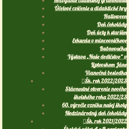
Rozvíjanie čitateľskej gramotnosti
Účelové cvičenie a didaktické hry
Halloween
Deň čokolády
Deň úcty k starším
Exkurzia v mincovničkove
Bubnovačka
Výstava „Naše dedičstvo“ v
Liptovskom Jáne
Vianočná besiedka
Šk. rok 2022/2023
Slávnostné otvorenie nového
školského roka 2022/23
60. výročie vzniku našej školy
Medzinárodný deň čokolády
Šk. rok 2021/2022