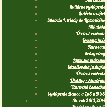
Deň chôdze
Kultúrne vystúpenie
Galéria a výlet
Exkurzia I. triedy do Liptovského
Mikuláša
Účelové cvičenie
Jesenný kvíz
Karneval
Krásy zimy
Liptovské múzeum
Stanišovská jaskyňa
Účelové cvičenie
Ukážky z kinológie
Vianočná besiedka
Vystúpenie žiakov v ZpS a DSS
Šk. rok 2013/2014