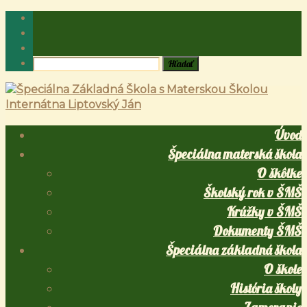
Úvod
Špeciálna materská škola
O škôlke
Školský rok v ŠMŠ
Krúžky v ŠMŠ
Dokumenty ŠMŠ
Špeciálna základná škola
O škole
História školy