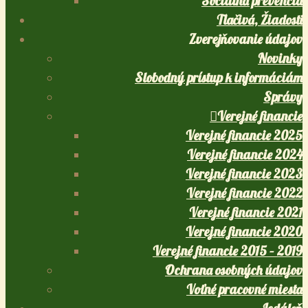
Sociálna prevencia
Tlačivá, Žiadosti
Zverejňovanie údajov
Novinky
Slobodný prístup k informáciám
Správy
Verejné financie
Verejné financie 2025
Verejné financie 2024
Verejné financie 2023
Verejné financie 2022
Verejné financie 2021
Verejné financie 2020
Verejné financie 2015 – 2019
Ochrana osobných údajov
Voľné pracovné miesta