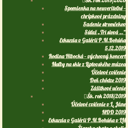
Šk. rok 2019/2020
Spomienka na neuveriteľné –
chrípkové prázdniny
Sadenie stromčekov
Súťaž „Tri slová …“
Exkurzia v Galérii P.M.Bohúňa
5.12.2019
Rodina Hlbocká – výchovný koncert
Maľby na skle z Liptovského múzea
Účelové cvičenie
Deň chôdze 2019
Zážitkové učenie
Šk. rok 2018/2019
Účelové cvičenie v L. Jáne
MDD 2019
Exkurzia v Galérii P.M.Bohúňa v LM