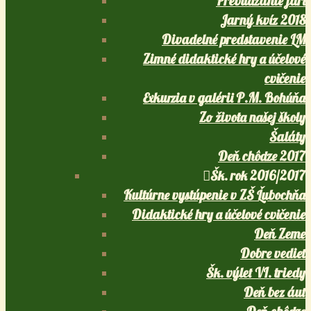
Prebúdzanie jari
Jarný kvíz 2018
Divadelné predstavenie LM
Zimné didaktické hry a účelové
cvičenie
Exkurzia v galérii P.M. Bohúňa
Zo života našej školy
Šaláty
Deň chôdze 2017
Šk. rok 2016/2017
Kultúrne vystúpenie v ZŠ Ľubochňa
Didaktické hry a účelové cvičenie
Deň Zeme
Dobre vedieť
Šk. výlet VI. triedy
Deň bez áut