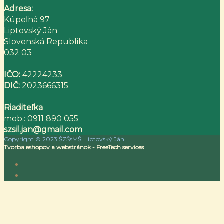
Adresa:
Kúpeľná 97
Liptovský Ján
Slovenská Republika
032 03
IČO:
42224233
DIČ:
2023666315
Riaditeľka
mob.: 0911 890 055
szsil.jan@gmail.com
Copyright © 2023 ŠZŠsMŠI Liptovský Ján.
Tvorba eshopov a webstránok - FreeTech services