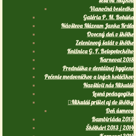
sestrou Majkou
Vianočná besiedka
Galéria P. M. Bohúňa
Návšteva Múzeum Janka Kráľa
Ovocný deň v škôlke
Zeleninový šalát v škôlke
Knižnica G. F. Belopotockého
Karneval 2018
Prednáška o dentálnej hygiene
Pečenie medovníčkov a iných koláčikov
Navštívil nás Mikuláš
Lesná pedagogika
Mikuláš prišiel aj do škôlky
Deň úsmevu
Bambiriáda 2013
Škôlkári 2013 / 2014