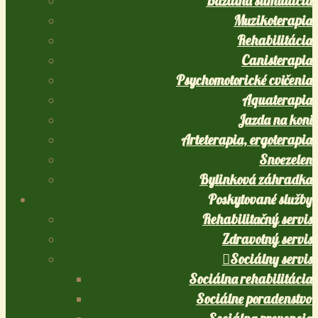
Bazálna stimulácia
Muzikoterapia
Rehabilitácia
Canisterapia
Psychomotorické cvičenia
Aquaterapia
Jazda na koni
Arteterapia, ergoterapia
Snoezelen
Bylinková záhradka
Poskytované služby
Rehabilitačný servis
Zdravotný servis
Sociálny servis
Sociálna rehabilitácia
Sociálne poradenstvo