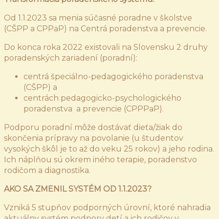
Od 1.1.2023 sa menia súčasné poradne v školstve
(CŠPP a CPPaP) na Centrá poradenstva a prevencie.
Do konca roka 2022 existovali na Slovensku 2 druhy
poradenských zariadení (poradní):
centrá špeciálno-pedagogického poradenstva
(CŠPP) a
centrách pedagogicko-psychologického
poradenstva a prevencie (CPPPaP).
Podporu poradní môže dostávať dieťa/žiak do
skončenia prípravy na povolanie (u študentov
vysokých škôl je to až do veku 25 rokov) a jeho rodina.
Ich náplňou sú okrem iného terapie, poradenstvo
rodičom a diagnostika.
AKO SA ZMENIL SYSTÉM OD 1.1.2023?
Vzniká 5 stupňov podporných úrovní, ktoré nahradia
aktuálny systém podpory detí a ich rodičov v