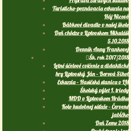
Príprava zdravých šalátov
Turisticko-poznávacia exkurzia na
Háj Nicovô
Bábkové divadlo v našej škole
Deň chôdze v Liptovskom Mikuláši
5.10.2018
Denník Anny Frankovej
Šk. rok 2017/2018
Letné účelové cvičenie a didaktické
hry Liptovský Ján – Borová Sihoť
Exkurzia – Hasičská stanica v LM
Školský výlet I. triedy
MDD v Liptovskom Hrádku
Kolo hudobnej súťaže – Červené
jabĺčko
Deň Zeme 2018