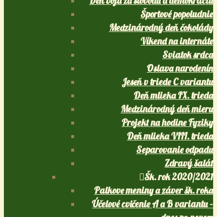
Deň boja za slobodu a demokraciu
Športové popoludnie
Medzinárodný deň čokolády
Víkend na internáte
Sviatok srdca
Oslava narodenín
Jeseň v triede C variantu
Deň mlieka IX. trieda
Medzinárodný deň mieru
Projekt na hodine Fyziky
Deň mlieka VIII. trieda
Separovanie odpadu
Zdravý šalát
Šk. rok 2020/2021
Palkove meniny a záver šk. roka
Účelové cvičenie A a B variantu –