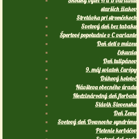
Školský výlet A a B variantu
starších žiakov
Stretávka pri stromčekoch
Svetový deň bez tabaku
Športové popoludnie v C variante
Deň detí v múzeu
Exkurzia
Deň tulipánov
9. máj sviatok Európy
Dúhový kolotoč
Návšteva obecného úradu
Medzinárodný deň florbalu
Slávik Slovenska
Deň Zeme
Svetový deň Downovho syndrómu
Pletenie korbáčov