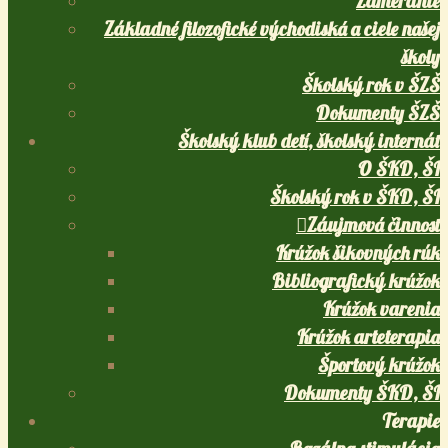
Zameranie
Základné filozofické východiská a ciele našej
školy
Školský rok v ŠZŠ
Dokumenty ŠZŠ
Školský klub detí, školský internát
O ŠKD, ŠI
Školský rok v ŠKD, ŠI
Záujmová činnosť
Krúžok šikovných rúk
Bibliografický krúžok
Krúžok varenia
Krúžok arteterapia
Športový krúžok
Dokumenty ŠKD, ŠI
Terapie