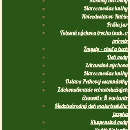
Svetový deň vody
Marec mesiac knihy
Hviezdoslavov Kubín
Prišla jar
Telesná výchova trochu inak, v
prírode
Zmysly – chuť a čuch
Deň vody
Zdravotná výchova
Marec mesiac knihy
Oslava Peťkovej osemnástky
Zdokonaľovanie sebaobslužných
činností v B variante
Medzinárodný deň materinského
jazyka
Skupenstvá vody