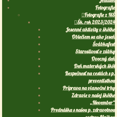
Jedáleň
Fotografie
Fotografie z MŠ
Šk. rok 2023/2024
Jesenné aktivity v škôlke
Oblečiem sa ako jeseň
Švábkafest
Staroslivosť o zúbky
Ovocný deň
Deň materských škôl
Bezpečnosť na cestách s p.
preventistkou
Príprava na vianočné trhy
Zdravie v našej škôlke
„Movember“
Prednáška s našou p. zdravotnou