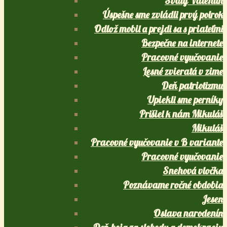
Svätý Valentín
Úspešne sme zvládli prvý polrok
Odlož mobil a prejdi sa s priateľmi
Bezpečne na internete
Pracovné vyučovanie
Lesné zvieratá v zime
Deň patriotizmu
Upiekli sme perníky
Prišiel k nám Mikuláš
Mikuláš
Pracovné vyučovanie v B variante
Pracovné vyučovanie
Snehová vločka
Poznávame ročné obdobia
Jesen
Oslava narodenín