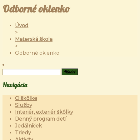
Odborné okienko
Úvod
>
Materská škola
>
Odborné okienko
Navigácia
O škôlke
Služby
Interiér, exteriér škôlky
Denný program detí
Jedálniček
Triedy
Aktivity