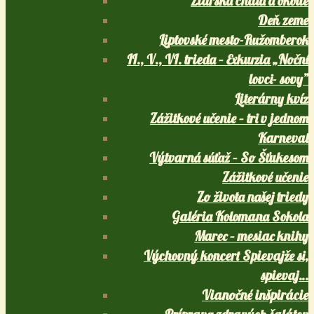
Žiarska chata a okolie
Deň zeme
Liptovské mesto-Ružomberok
II., V., VI. trieda – Exkurzia „Noční
lovci- sovy”
Literárny kvíz
Zážitkové učenie – tri v jednom
Karneval
Výtvarná súťaž – So Šťukesom
Zážitkové učenie
Zo života našej triedy
Galéria Kolomana Sokola
Marec – mesiac knihy
Výchovný koncert Spievajže si,
spievaj…
Vianočné inšpirácie