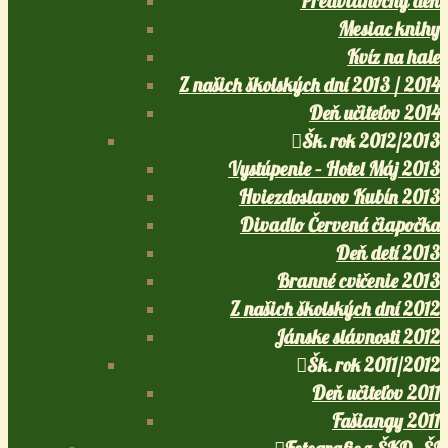
Predvianočný deň
Mesiac knihy
Kvíz na hale
Z našich školských dní 2013 / 2014
Deň učiteľov 2014
Šk. rok 2012/2013
Vystúpenie – Hotel Máj 2013
Hviezdoslavov Kubín 2013
Divadlo Červená čiapočka
Deň detí 2013
Branné cvičenie 2013
Z našich školských dní 2012
Jánske slávnosti 2012
Šk. rok 2011/2012
Deň učiteľov 2011
Fašiangy 2011