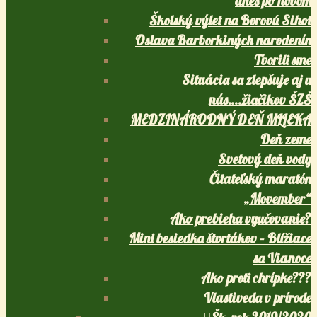
dnes po novom
Školský výlet na Borovú Sihoť
Oslava Barborkiných narodenín
Tvorili sme
Situácia sa zlepšuje aj u
nás….žiačikov ŠZŠ
MEDZINÁRODNÝ DEŇ MLIEKA
Deň zeme
Svetový deň vody
Čitateľský maratón
„Movember“
Ako prebieha vyučovanie?
Mini besiedka štvrtákov – Blížiace
sa Vianoce
Ako proti chrípke???
Vlastiveda v prírode