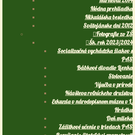
Karneval 2014
Módna prehliadka
Mikulášska besiedka
Svätojánske dni 2012
Fotografie zo ZŠ
Šk. rok 2023/2024
Socializačná vychádzka žiakov s
PAS
Bábkové divadlo Lienka
Stolovanie
Výučba v prírode
Návšteva roľníckeho družstva
Exkurzia v národopisnom múzeu v L.
Hrádku
Deň mlieka
Zážitkové učenie v triedach PAS