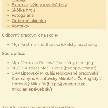
Exkurzie, výlety a vychádzky
Škôlka hrou
Fotogaléria
Odborné okienko
Kontakty
Odborný pracovník na škole:
Mgr. Kristína Priedhorská (školský psychológ)
Spolupráca:
Mgr. Veronika Pelcová (špeciálny pedagóg)
MUDr. Alžbeta Močiliaková (pedopsychiater)
CPP Liptovský Mikuláš (elokované pracoviská
Kuzmányho 6 Liptovský Mikuláš a Čs. Brigády 2
Liptovský Mikuláš (
https://poradenstvo-
mikulas.lepsiweb.sk/)
Transformácia poradenského systému: