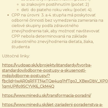
so zrakovým postihnutím (počet: 2)
deti do piateho roku veku (počet: 4).
CPP na úrovni 3. a 4. stupňa má poskytovať
odborné činnosti bez vymedzenia zamerania na
cieľové skupiny podľa zdravotného
znevýhodnenia tak, aby možnosť navštevovať
CPP nebola determinovaná na základe
zdravotného znevýhodnenia dieťaťa, žiaka,
študenta
Užitočné linky:
https://vudpap.sk/x/projekty/standardy/tvorba-
standardov/odborne-postupy-a-skusenosti-
mdp/odborne-postupy/?
fbclid=IwAR0sRFFTf4xTQe4uq1hfTgoJ_XBexDbV_XP0
1qmUPifo9SCYVK6_CkM4Q
https://www.minedu.sk/transformacia-poradni/
https://www.minedu.sk/siet-zariadeni-poradenstva-a-