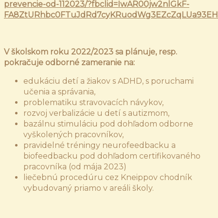
prevencie-od-112023/?fbclid=IwAR00jw2nlGkF-
FA8ZtURhbc0FTuJdRd7cyKRuodWg3EZcZqLUa93EHI
V školskom roku 2022/2023 sa plánuje, resp.
pokračuje odborné zameranie na:
edukáciu detí a žiakov s ADHD, s poruchami
učenia a správania,
problematiku stravovacích návykov,
rozvoj verbalizácie u detí s autizmom,
bazálnu stimuláciu pod dohľadom odborne
vyškolených pracovníkov,
pravidelné tréningy neurofeedbacku a
biofeedbacku pod dohľadom certifikovaného
pracovníka (od mája 2023)
liečebnú procedúru cez Kneippov chodník
vybudovaný priamo v areáli školy.