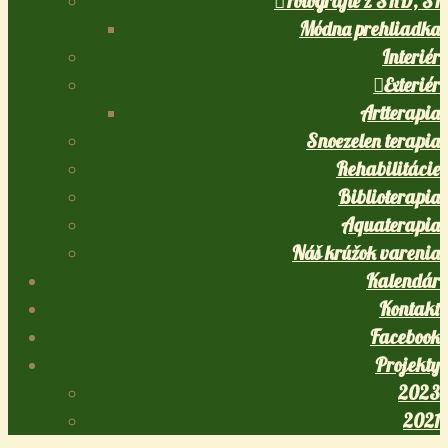
Fotografie z ŠKD, ŠI
Módna prehliadka
Interiér
Exteriér
Artterapia
Snoezelen terapia
Rehabilitácie
Biblioterapia
Aquaterapia
Náš krúžok varenia
Kalendár
Kontakt
Facebook
Projekty
2023
2021