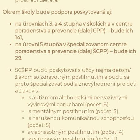
prostredí dieťaťa.
Okrem školy bude podpora poskytovaná aj:
na úrovniach 3. a 4. stupňa v školách a v centre
poradenstva a prevencie (ďalej CPP) – bude ich
141,
na úrovni 5 stupňa v špecializovanom centre
poradenstva a prevencie (ďalej ŠCPP) – bude ich
29.
SCŠPP budú poskytovať služby najmä deťom/
žiakom so zdravotným postihnutím a budú sa
preto špecializovať podľa znevýhodnení pre deti
a žiakov s:
s autizmom alebo ďalšími pervazívnymi
vývinovými poruchami (počet: 8)
s mentálnym postihnutím (počet: 5)
s narušenou komunikačnou schopnosťou
(počet: 5)
s viacnásobným postihnutím (počet: 4)
so sluchovým postihnutím (počet: 1)