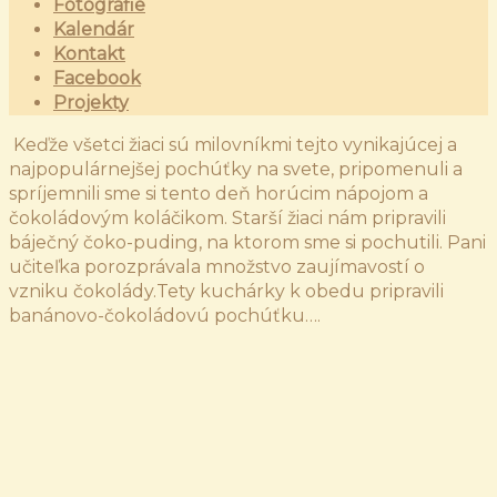
Fotografie
Kalendár
Kontakt
Facebook
Projekty
Keďže všetci žiaci sú milovníkmi tejto vynikajúcej a
najpopulárnejšej pochúťky na svete, pripomenuli a
spríjemnili sme si tento deň horúcim nápojom a
čokoládovým koláčikom. Starší žiaci nám pripravili
báječný čoko-puding, na ktorom sme si pochutili. Pani
učiteľka porozprávala množstvo zaujímavostí o
vzniku čokolády.Tety kuchárky k obedu pripravili
banánovo-čokoládovú pochúťku….