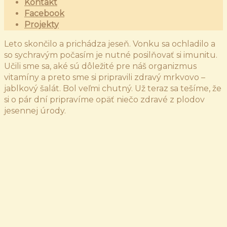
Kontakt
Facebook
Projekty
Leto skončilo a prichádza jeseň. Vonku sa ochladilo a
so sychravým počasím je nutné posilňovať si imunitu.
Učili sme sa, aké sú dôležité pre náš organizmus
vitamíny a preto sme si pripravili zdravý mrkvovo –
jablkový šalát. Bol veľmi chutný. Už teraz sa tešíme, že
si o pár dní pripravíme opäť niečo zdravé z plodov
jesennej úrody.