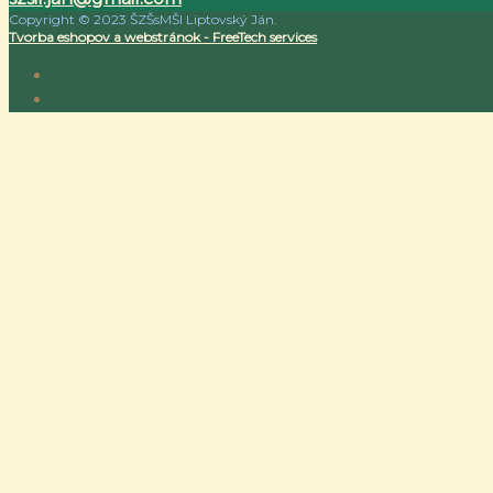
Copyright © 2023 ŠZŠsMŠI Liptovský Ján.
Tvorba eshopov a webstránok - FreeTech services