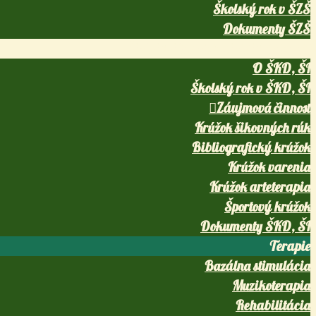
Školský rok v ŠZŠ
Dokumenty ŠZŠ
Školský klub detí, školský internát
O ŠKD, ŠI
Školský rok v ŠKD, ŠI
Záujmová činnosť
Krúžok šikovných rúk
Bibliografický krúžok
Krúžok varenia
Krúžok arteterapia
Športový krúžok
Dokumenty ŠKD, ŠI
Terapie
Bazálna stimulácia
Muzikoterapia
Rehabilitácia