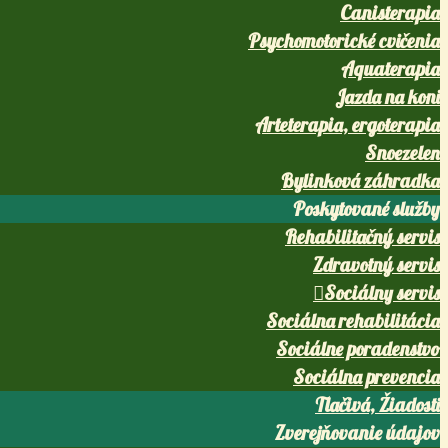
Canisterapia
Psychomotorické cvičenia
Aquaterapia
Jazda na koni
Arteterapia, ergoterapia
Snoezelen
Bylinková záhradka
Poskytované služby
Rehabilitačný servis
Zdravotný servis
Sociálny servis
Sociálna rehabilitácia
Sociálne poradenstvo
Sociálna prevencia
Tlačivá, Žiadosti
Zverejňovanie údajov