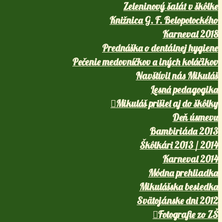
Zeleninový šalát v škôlke
Knižnica G. F. Belopotockého
Karneval 2018
Prednáška o dentálnej hygiene
Pečenie medovníčkov a iných koláčikov
Navštívil nás Mikuláš
Lesná pedagogika
Mikuláš prišiel aj do škôlky
Deň úsmevu
Bambiriáda 2013
Škôlkári 2013 / 2014
Karneval 2014
Módna prehliadka
Mikulášska besiedka
Svätojánske dni 2012
Fotografie zo ZŠ