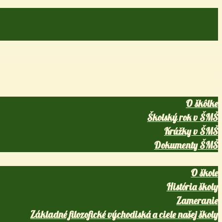
Úvod
Špeciálna materská škola
O škôlke
Školský rok v ŠMŠ
Krúžky v ŠMŠ
Dokumenty ŠMŠ
Špeciálna základná škola
O škole
História školy
Zameranie
Základné filozofické východiská a ciele našej školy