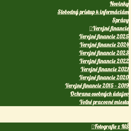
Novinky
Slobodný prístup k informáciám
Správy
Verejné financie
Verejné financie 2025
Verejné financie 2024
Verejné financie 2023
Verejné financie 2022
Verejné financie 2021
Verejné financie 2020
Verejné financie 2015 – 2019
Ochrana osobných údajov
Voľné pracovné miesta
Jedáleň
Fotografie
Fotografie z MŠ