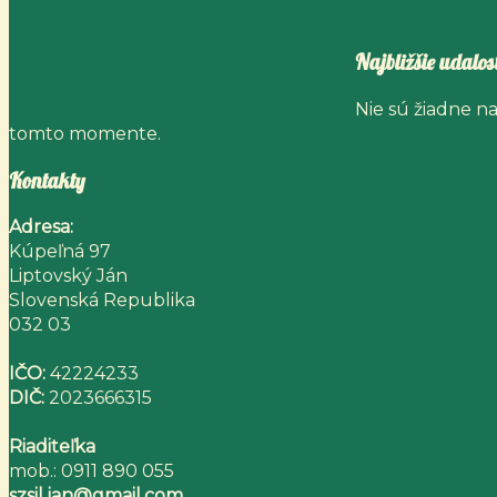
Najbližšie udalost
Nie sú žiadne n
tomto momente.
Kontakty
Adresa:
Kúpeľná 97
Liptovský Ján
Slovenská Republika
032 03
IČO:
42224233
DIČ:
2023666315
Riaditeľka
mob.: 0911 890 055
szsil.jan@gmail.com