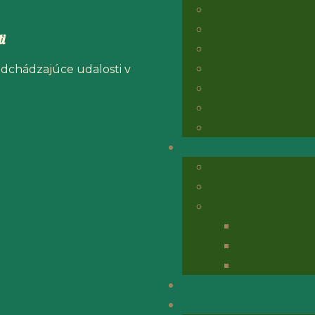
i
adchádzajúce udalosti v