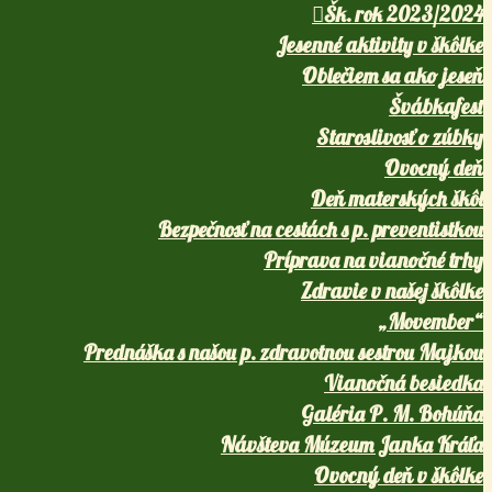
Šk. rok 2023/2024
Jesenné aktivity v škôlke
Oblečiem sa ako jeseň
Švábkafest
Staroslivosť o zúbky
Ovocný deň
Deň materských škôl
Bezpečnosť na cestách s p. preventistkou
Príprava na vianočné trhy
Zdravie v našej škôlke
„Movember“
Prednáška s našou p. zdravotnou sestrou Majkou
Vianočná besiedka
Galéria P. M. Bohúňa
Návšteva Múzeum Janka Kráľa
Ovocný deň v škôlke