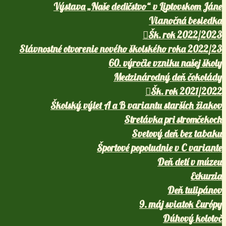
Výstava „Naše dedičstvo“ v Liptovskom Jáne
Vianočná besiedka
Šk. rok 2022/2023
Slávnostné otvorenie nového školského roka 2022/23
60. výročie vzniku našej školy
Medzinárodný deň čokolády
Šk. rok 2021/2022
Školský výlet A a B variantu starších žiakov
Stretávka pri stromčekoch
Svetový deň bez tabaku
Športové popoludnie v C variante
Deň detí v múzeu
Exkurzia
Deň tulipánov
9. máj sviatok Európy
Dúhový kolotoč