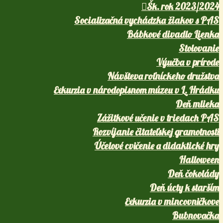
Šk. rok 2023/2024
Socializačná vychádzka žiakov s PAS
Bábkové divadlo Lienka
Stolovanie
Výučba v prírode
Návšteva roľníckeho družstva
Exkurzia v národopisnom múzeu v L. Hrádku
Deň mlieka
Zážitkové učenie v triedach PAS
Rozvíjanie čitateľskej gramotnosti
Účelové cvičenie a didaktické hry
Halloween
Deň čokolády
Deň úcty k starším
Exkurzia v mincovničkove
Bubnovačka