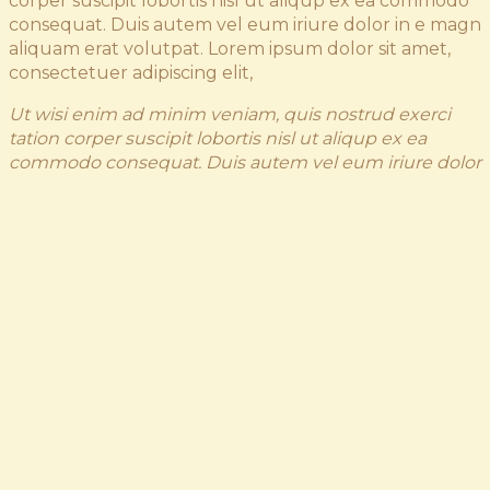
corper suscipit lobortis nisl ut aliqup ex ea commodo
consequat. Duis autem vel eum iriure dolor in e magn
aliquam erat volutpat. Lorem ipsum dolor sit amet,
consectetuer adipiscing elit,
Ut wisi enim ad minim veniam, quis nostrud exerci
tation corper suscipit lobortis nisl ut aliqup ex ea
commodo consequat. Duis autem vel eum iriure dolor